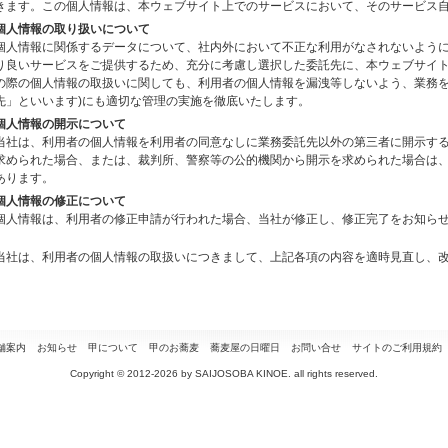
きます。この個人情報は、本ウェブサイト上でのサービスにおいて、そのサービス
個人情報の取り扱いについて
個人情報に関係するデータについて、社内外において不正な利用がなされないよう
り良いサービスをご提供するため、充分に考慮し選択した委託先に、本ウェブサイ
の際の個人情報の取扱いに関しても、利用者の個人情報を漏洩等しないよう、業務を
先」といいます)にも適切な管理の実施を徹底いたします。
個人情報の開示について
当社は、利用者の個人情報を利用者の同意なしに業務委託先以外の第三者に開示す
求められた場合、または、裁判所、警察等の公的機関から開示を求められた場合は
あります。
個人情報の修正について
個人情報は、利用者の修正申請が行われた場合、当社が修正し、修正完了をお知ら
当社は、利用者の個人情報の取扱いにつきまして、上記各項の内容を適時見直し、
舗案内
お知らせ
甲について
甲のお蕎麦
蕎麦屋の日曜日
お問い合せ
サイトのご利用規約
Copyright © 2012-
2026 by SAIJOSOBA KINOE. all rights reserved.