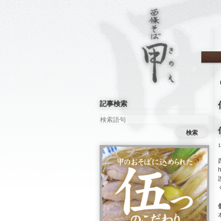
西條そば甲
記事検索
検索